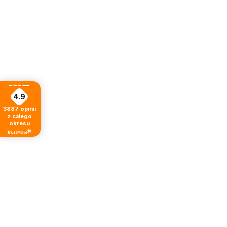
4.9
3887
opinii
z całego
okresu