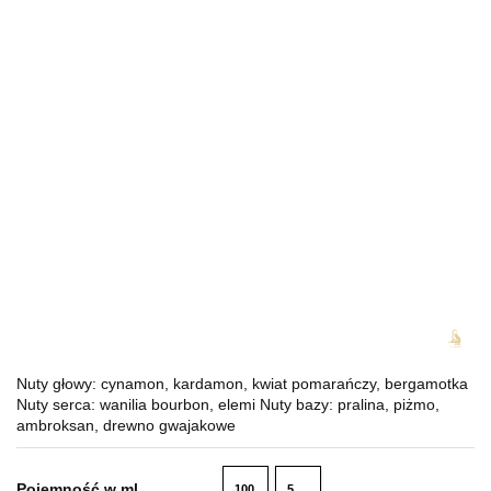
Nuty głowy: cynamon, kardamon, kwiat pomarańczy, bergamotka
Nuty serca: wanilia bourbon, elemi Nuty bazy: pralina, piżmo,
ambroksan, drewno gwajakowe
Pojemność w ml
100
5