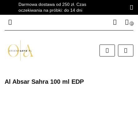
Darmowa dostawa od 250 zł. Czas
oczekiwania na próbki: do 14 dni
0
Zaloguj się
Zarejestruj się
Dodaj zgłoszenie
Zgody cookies
Al Absar Sahra 100 ml EDP