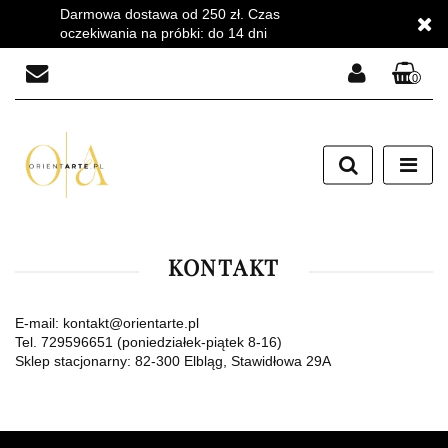
Darmowa dostawa od 250 zł. Czas
oczekiwania na próbki: do 14 dni
0
Zaloguj się
Zarejestruj się
Dodaj zgłoszenie
Zgody cookies
KONTAKT
E-mail: kontakt@orientarte.pl
Tel. 729596651 (poniedziałek-piątek 8-16)
Sklep stacjonarny: 82-300 Elbląg, Stawidłowa 29A