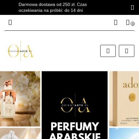
Darmowa dostawa od 250 zł. Czas
oczekiwania na próbki: do 14 dni
0
Zaloguj się
Zarejestruj się
Dodaj zgłoszenie
Zgody cookies