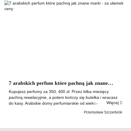
7 arabskich perfum które pachną jak znane
marki - za ułamek ceny
Kupujesz perfumy za 350, 400 zł. Przez kilka miesięcy
pachną rewelacyjnie, a potem kończy się butelka i wracasz
Więcej
do kasy. Arabskie domy perfumiarskie od wieków pracują z
tymi samymi surowcami co Dior, Chanel czy Creed. Ambra,
Przemysław Szczerbicki
piżmo, oud, cedry - to...