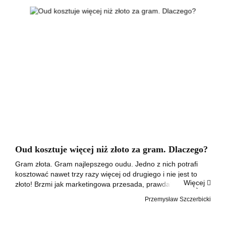
Oud kosztuje więcej niż złoto za gram. Dlaczego?
Gram złota. Gram najlepszego oudu. Jedno z nich potrafi
kosztować nawet trzy razy więcej od drugiego i nie jest to
Więcej
złoto! Brzmi jak marketingowa przesada, prawda? Ale nią nie
jest. Najwyższej jakości olejek oud sprzedaje się w cenach,
Przemysław Szczerbicki
które zaczyna...