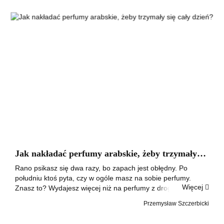
Jak nakładać perfumy arabskie, żeby trzymały
się cały dzień?
Rano psikasz się dwa razy, bo zapach jest obłędny. Po
południu ktoś pyta, czy w ogóle masz na sobie perfumy.
Więcej
Znasz to? Wydajesz więcej niż na perfumy z drogerii, a
zapach i tak znika, zanim skończy się dzień pracy. Pierwsza
Przemysław Szczerbicki
myśl to zwykle "ten zap...