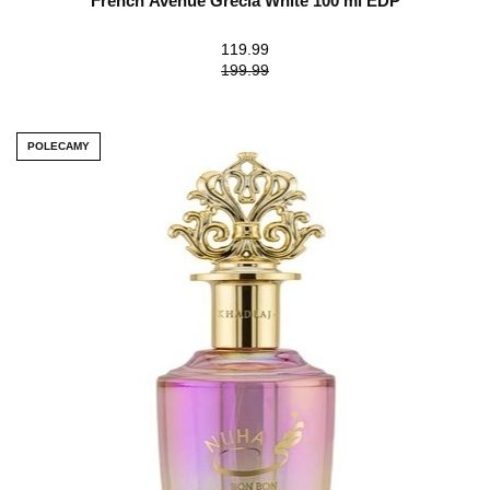
French Avenue Grecia White 100 ml EDP
119.99
199.99
POLECAMY