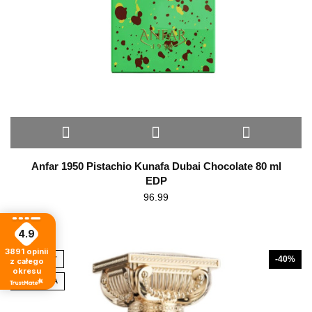
Anfar 1950 Pistachio Kunafa Dubai Chocolate 80 ml
EDP
96.99
4.9
3891
opinii
-40%
POLECAMY
z całego
okresu
PROMOCJA