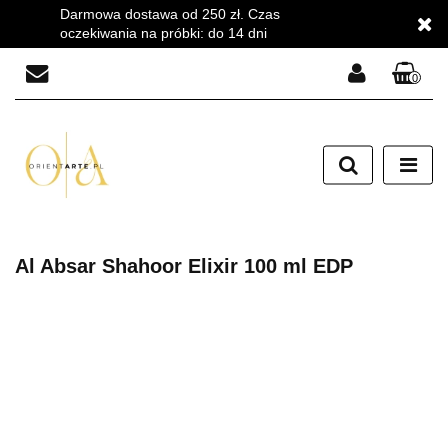
Darmowa dostawa od 250 zł. Czas
oczekiwania na próbki: do 14 dni
0
Zaloguj się
Zarejestruj się
Dodaj zgłoszenie
Zgody cookies
Al Absar Shahoor Elixir 100 ml EDP