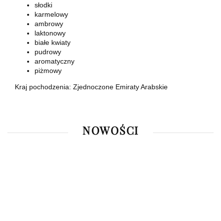
słodki
karmelowy
ambrowy
laktonowy
białe kwiaty
pudrowy
aromatyczny
piżmowy
Kraj pochodzenia: Zjednoczone Emiraty Arabskie
NOWOŚCI
Rasasi
Armaf
Pendora