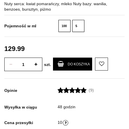
Nuty serca: kwiat pomarańczy, mleko Nuty bazy: wanilia,
benzoes, bursztyn, piżmo
Pojemność w ml
100
5
ml
ml
129.99
szt.
DO KOSZYKA
(9)
Opinie
48 godzin
Wysyłka w ciągu
10
Cena przesyłki