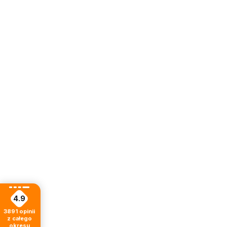
4.9
3891
opinii
z całego
okresu