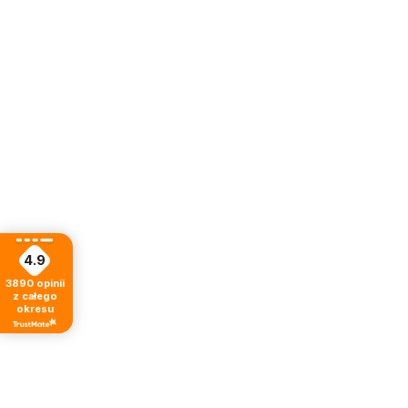
4.9
3890
opinii
z całego
okresu