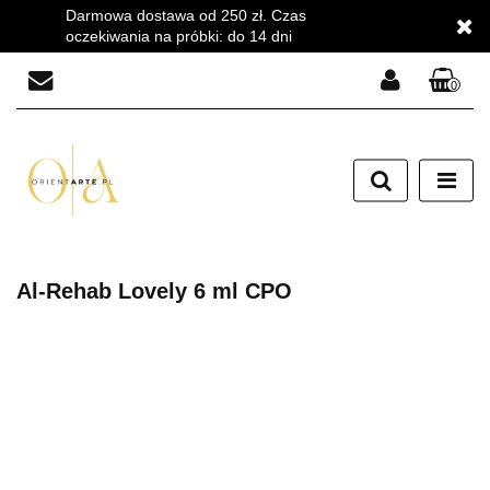
Darmowa dostawa od 250 zł. Czas
oczekiwania na próbki: do 14 dni
0
Zaloguj się
Zarejestruj się
Dodaj zgłoszenie
Zgody cookies
Al-Rehab Lovely 6 ml CPO