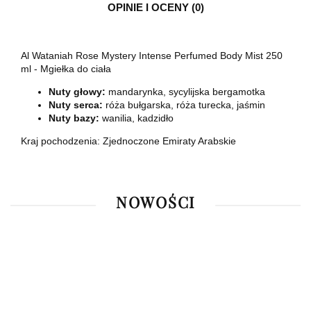
OPINIE I OCENY (0)
Al Wataniah Rose Mystery Intense Perfumed Body Mist 250
ml - Mgiełka do ciała
Nuty głowy:
m
andarynka, sycylijska bergamotka
Nuty serca:
r
óża bułgarska, róża turecka, jaśmin
Nuty bazy:
wanilia, kadzidło
Kraj pochodzenia: Zjednoczone Emiraty Arabskie
NOWOŚCI