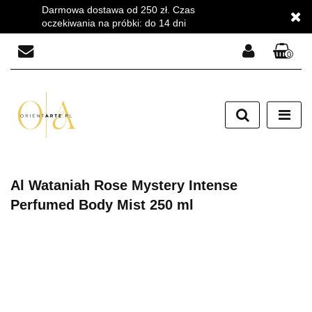
Darmowa dostawa od 250 zł. Czas
oczekiwania na próbki: do 14 dni
0
Zaloguj się
Zarejestruj się
Dodaj zgłoszenie
Zgody cookies
Al Wataniah Rose Mystery Intense
Perfumed Body Mist 250 ml