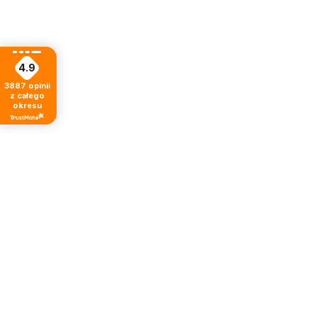
4.9
3887
opinii
z całego
okresu