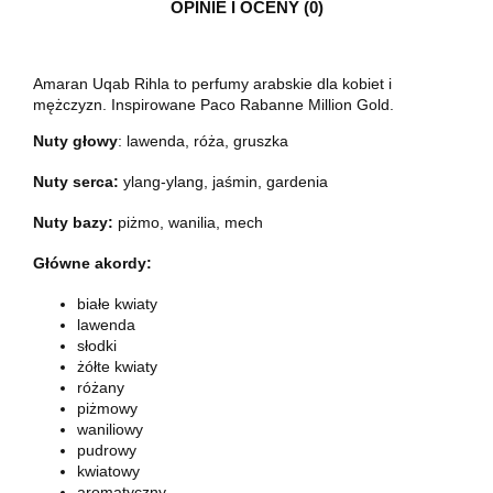
OPINIE I OCENY (0)
Amaran Uqab Rihla to perfumy arabskie dla kobiet i
mężczyzn. Inspirowane Paco Rabanne Million Gold.
Nuty głowy
:
lawenda, róża, gruszka
Nuty serca:
ylang-ylang, jaśmin, gardenia
Nuty bazy:
piżmo, wanilia, mech
Główne akordy:
białe kwiaty
lawenda
słodki
żółte kwiaty
różany
piżmowy
waniliowy
pudrowy
kwiatowy
aromatyczny