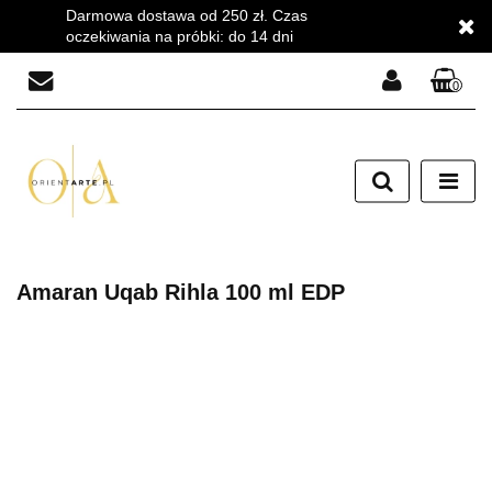
Darmowa dostawa od 250 zł. Czas
oczekiwania na próbki: do 14 dni
0
Zaloguj się
Zarejestruj się
Dodaj zgłoszenie
Zgody cookies
Amaran Uqab Rihla 100 ml EDP