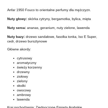
Anfar 1950 Fouco to orientalne perfumy dla mężczyzn.
Nuty głowy:
skórka cytryny, bergamotka, bylica, mięta
Nuty serca:
ananas, geranium, nuty zielone, lawenda
Nuty bazy:
drzewo sandałowe, fasolka tonka, Iso E Super,
cedr, drzewo bursztynowe
Główne akordy:
cytrusowy
aromatyczny
świeży korzenny
drzewny
ziołowy
zielony
słodki
owocowy
ambrowy
lawenda
Kraj pochodzenia: Zjednoczone Emiarty Arabskie