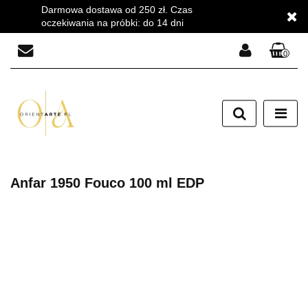
Darmowa dostawa od 250 zł. Czas
oczekiwania na próbki: do 14 dni
0
Zaloguj się
Zarejestruj się
Dodaj zgłoszenie
Zgody cookies
Anfar 1950 Fouco 100 ml EDP