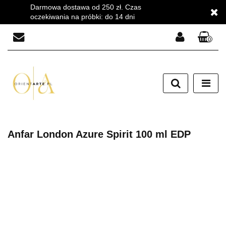
Darmowa dostawa od 250 zł. Czas
oczekiwania na próbki: do 14 dni
0
Zaloguj się
Zarejestruj się
Dodaj zgłoszenie
Zgody cookies
Anfar London Azure Spirit 100 ml EDP