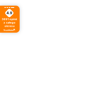
4.9
3891
opinii
z całego
okresu