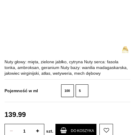
Nuty głowy: mięta, zielone jabłko, cytryna Nuty serca: fasola
tonka, ambroksan, geranium Nuty bazy: wanilia madagaskarska,
jałowiec wirginijski, atłas, wetyweria, mech dębowy
Pojemność w ml
100
5
ml
ml
139.99
szt.
DO KOSZYKA