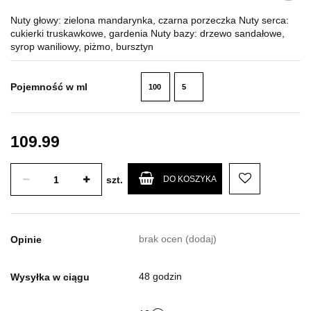
Nuty głowy: zielona mandarynka, czarna porzeczka Nuty serca:
cukierki truskawkowe, gardenia Nuty bazy: drzewo sandałowe,
syrop waniliowy, piżmo, bursztyn
Pojemność w ml
100
5
ml
ml
109.99
szt.
DO KOSZYKA
brak ocen
(dodaj)
Opinie
48 godzin
Wysyłka w ciągu