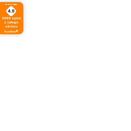
4.9
3889
opinii
z całego
okresu