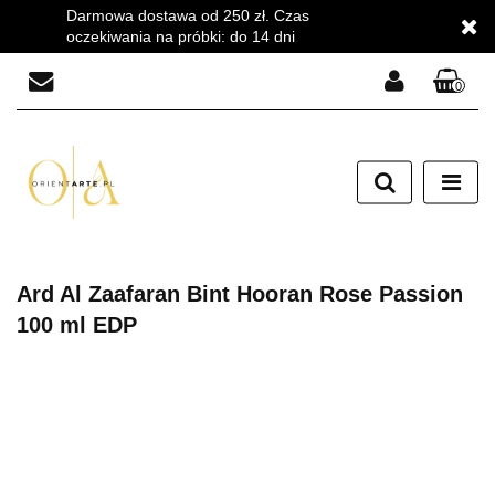
Darmowa dostawa od 250 zł. Czas
oczekiwania na próbki: do 14 dni
0
Zaloguj się
Zarejestruj się
Dodaj zgłoszenie
Zgody cookies
Ard Al Zaafaran Bint Hooran Rose Passion
100 ml EDP