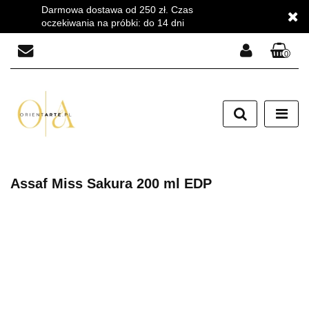
Darmowa dostawa od 250 zł. Czas
oczekiwania na próbki: do 14 dni
0
Zaloguj się
Zarejestruj się
Dodaj zgłoszenie
Zgody cookies
Assaf Miss Sakura 200 ml EDP