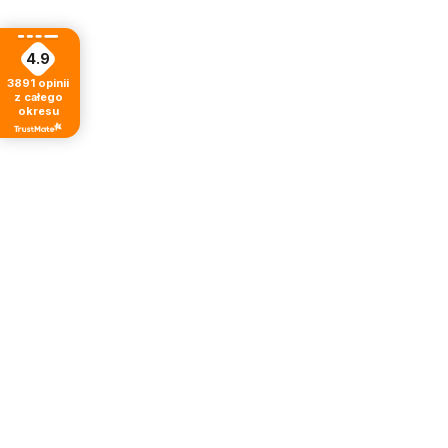
4.9
3891
opinii
z całego
okresu