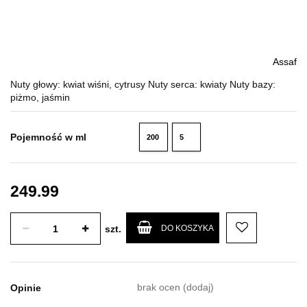
Assaf
Nuty głowy: kwiat wiśni, cytrusy Nuty serca: kwiaty Nuty bazy:
piżmo, jaśmin
Pojemność w ml
200
5
ml
ml
249.99
szt.
DO KOSZYKA
brak ocen
(dodaj)
Opinie