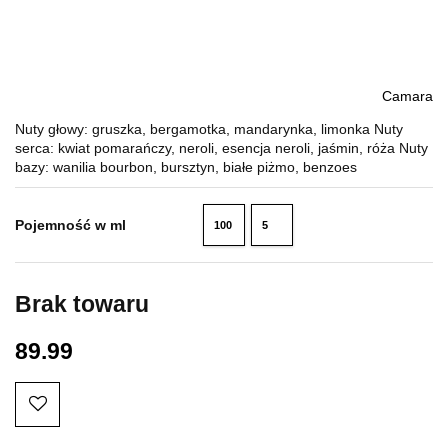
Camara
Nuty głowy: gruszka, bergamotka, mandarynka, limonka Nuty
serca: kwiat pomarańczy, neroli, esencja neroli, jaśmin, róża Nuty
bazy: wanilia bourbon, bursztyn, białe piżmo, benzoes
Pojemność w ml
100
5
ml
ml
Brak towaru
89.99