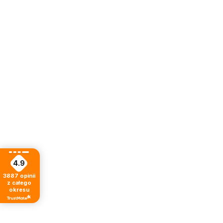
4.9
3887
opinii
z całego
okresu