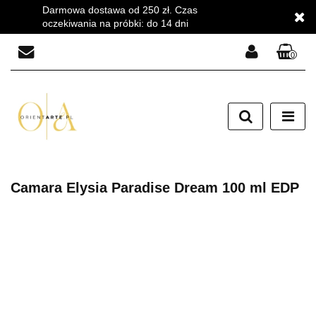
Darmowa dostawa od 250 zł. Czas
oczekiwania na próbki: do 14 dni
0
Zaloguj się
Zarejestruj się
Dodaj zgłoszenie
Zgody cookies
Camara Elysia Paradise Dream 100 ml EDP