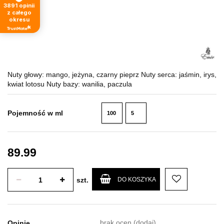
3891
opinii
z całego
okresu
Nuty głowy: mango, jeżyna, czarny pieprz Nuty serca: jaśmin, irys,
kwiat lotosu Nuty bazy: wanilia, paczula
Pojemność w ml
100
5
ml
ml
89.99
szt.
DO KOSZYKA
brak ocen
(dodaj)
Opinie