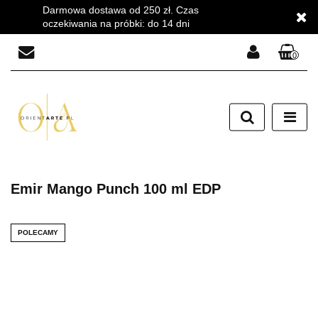
Darmowa dostawa od 250 zł. Czas
oczekiwania na próbki: do 14 dni
0
Zaloguj się
Zarejestruj się
Dodaj zgłoszenie
Zgody cookies
Emir Mango Punch 100 ml EDP
POLECAMY