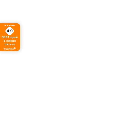
4.9
3891
opinii
z całego
okresu