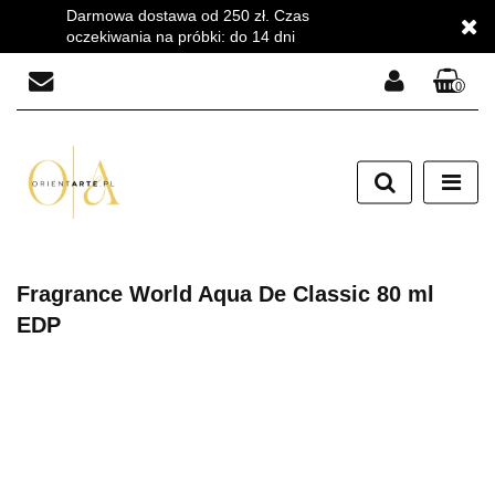
Darmowa dostawa od 250 zł. Czas
oczekiwania na próbki: do 14 dni
0
Zaloguj się
Zarejestruj się
Dodaj zgłoszenie
Zgody cookies
Fragrance World Aqua De Classic 80 ml
EDP