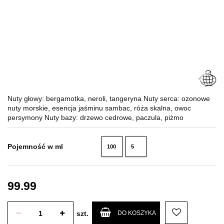
Nuty głowy: bergamotka, neroli, tangeryna Nuty serca: ozonowe
nuty morskie, esencja jaśminu sambac, róża skalna, owoc
persymony Nuty bazy: drzewo cedrowe, paczula, piżmo
Pojemność w ml
100
5
ml
ml
99.99
szt.
DO KOSZYKA