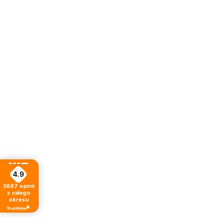
4.9
3887
opinii
z całego
okresu