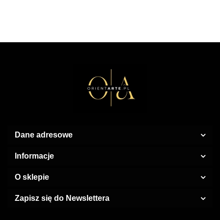
White 100
Femme
EDP
Limited
ml EDP
100 ml
Edition
EDP
Parfum
100 ml
Dane adresowe
Informacje
O sklepie
Zapisz się do Newslettera