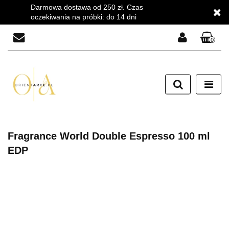
Darmowa dostawa od 250 zł. Czas
oczekiwania na próbki: do 14 dni
0
Zaloguj się
Zarejestruj się
Dodaj zgłoszenie
Zgody cookies
Fragrance World Double Espresso 100 ml
EDP