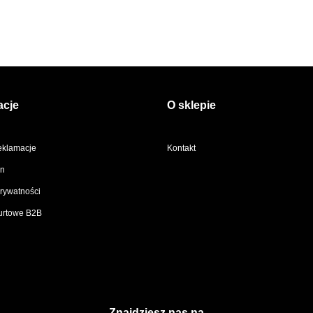
acje
O sklepie
reklamacje
Kontakt
n
prywatności
urtowe B2B
Znajdziesz nas na