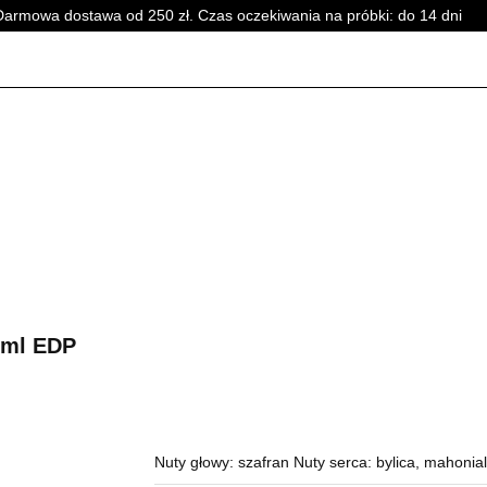
Darmowa dostawa od 250 zł. Czas oczekiwania na próbki: do 14 dni
PERFUMY DAMSKIE
PERFUMY UNISEX
WSZYSTKI
SKIE
PERFUMY DAMSKIE
PERFUMY UNISEX
WSZYSTKI
 ml EDP
Nuty głowy: szafran Nuty serca: bylica, mahonial