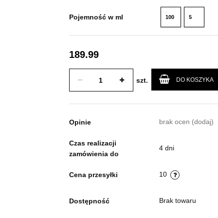
Pojemność w ml
100
5
ml
ml
189.99
szt.
DO KOSZYKA
brak ocen
(dodaj)
Opinie
Czas realizacji
4 dni
zamówienia do
10
Cena przesyłki
Brak towaru
Dostępność