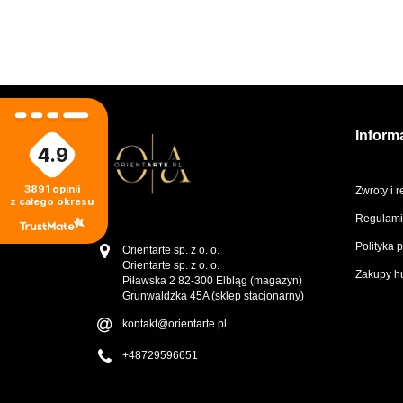
ml
Inform
4.9
3891
opinii
Zwroty i 
z całego okresu
Regulami
Polityka 
Orientarte sp. z o. o.
Orientarte sp. z o. o.
Zakupy h
Piławska 2 82-300 Elbląg (magazyn)
Grunwaldzka 45A (sklep stacjonarny)
kontakt@orientarte.pl
+48729596651