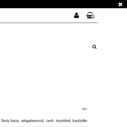
E PERFUMY
0
Zaloguj się
Koszyk jest pusty
Zarejestruj się
E PERFUMY
Dodaj zgłoszenie
Zgody cookies
x
Do bezpłatnej dostawy brakuje
-,--
DARMOWA DOSTAWA!
Suma
0,00 zł
Cena uwzględnia rabaty
 Nuty bazy: akigalawood, cedr, mystikal, kadzidło