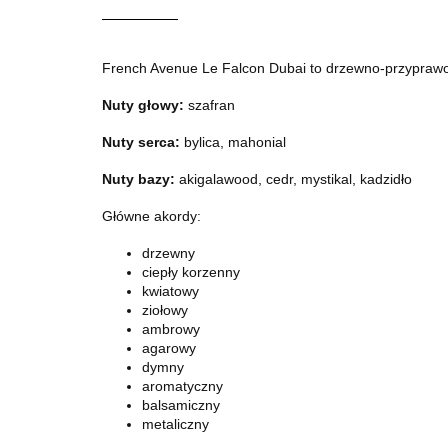
French Avenue Le Falcon Dubai
to drzewno-przyprawo
Nuty głowy:
szafran
Nuty serca:
bylica, mahonial
Nuty bazy:
akigalawood, cedr, mystikal, kadzidło
Główne akordy:
drzewny
ciepły korzenny
kwiatowy
ziołowy
ambrowy
agarowy
dymny
aromatyczny
balsamiczny
metaliczny