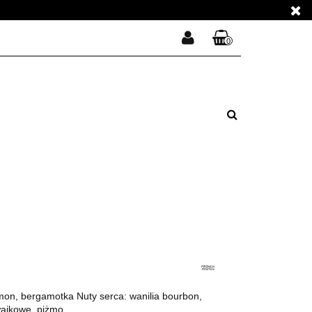
E PERFUMY
0
Zaloguj się
Koszyk jest pusty
Zarejestruj się
E PERFUMY
Dodaj zgłoszenie
Zgody cookies
x
Do bezpłatnej dostawy brakuje
-,--
DARMOWA DOSTAWA!
Suma
0,00 zł
Cena uwzględnia rabaty
on, bergamotka Nuty serca: wanilia bourbon,
wajkowe, piżmo