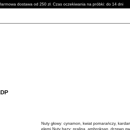
Darmowa dostawa od 250 zł. Czas oczekiwania na próbki: do 14 dni
PERFUMY DAMSKIE
PERFUMY UNISEX
WSZYSTKI
SKIE
PERFUMY DAMSKIE
PERFUMY UNISEX
WSZYSTKI
EDP
Nuty głowy: cynamon, kwiat pomarańczy, kardam
elemi Nuty bazy: pralina, ambroksan, drzewo g