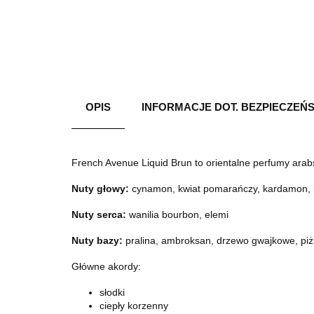
OPIS
INFORMACJE DOT. BEZPIECZEŃ
French Avenue Liquid Brun to orientalne perfumy arabs
Nuty głowy:
cynamon, kwiat pomarańczy, kardamon,
Nuty serca:
wanilia bourbon, elemi
Nuty bazy:
pralina, ambroksan, drzewo gwajkowe, pi
Główne akordy:
słodki
ciepły korzenny