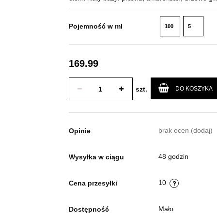
Pojemność w ml
100
5
ml
ml
169.99
szt.
DO KOSZYKA
brak ocen
(dodaj)
Opinie
48 godzin
Wysyłka w ciągu
10
Cena przesyłki
Mało
Dostępność