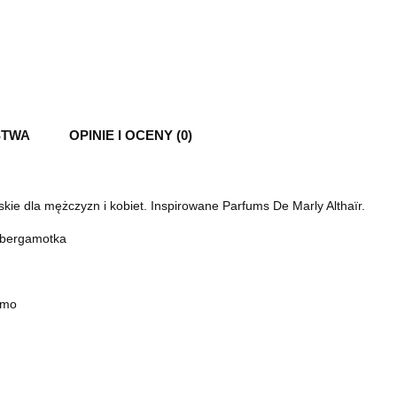
STWA
OPINIE I OCENY (0)
kie dla mężczyzn i kobiet. Inspirowane Parfums De Marly Althaïr.
 bergamotka
żmo