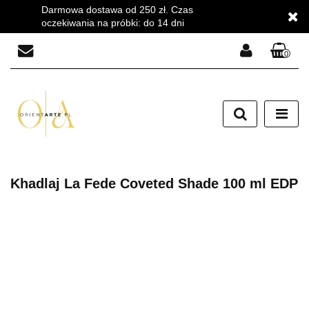
Darmowa dostawa od 250 zł. Czas
oczekiwania na próbki: do 14 dni
0
Zaloguj się
Zarejestruj się
Dodaj zgłoszenie
Zgody cookies
Khadlaj La Fede Coveted Shade 100 ml EDP