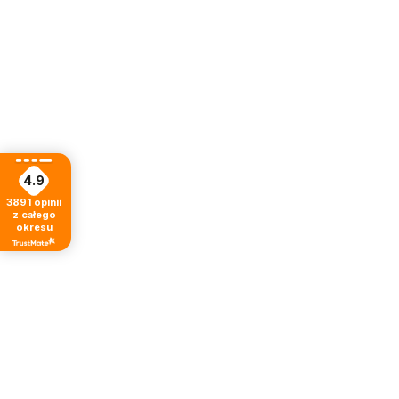
4.9
3891
opinii
z całego
okresu