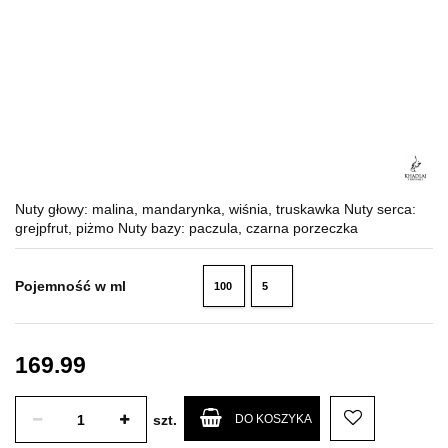
Nuty głowy: malina, mandarynka, wiśnia, truskawka Nuty serca:
grejpfrut, piżmo Nuty bazy: paczula, czarna porzeczka
Pojemność w ml
100
5
ml
ml
169.99
szt.
DO KOSZYKA