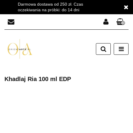
Darmowa dostawa od 250 zł. Czas
oczekiwania na próbki: do 14 dni
0
Zaloguj się
Zarejestruj się
Dodaj zgłoszenie
Zgody cookies
Khadlaj Ria 100 ml EDP