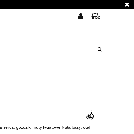
E PERFUMY
0
Zaloguj się
Koszyk jest pusty
Zarejestruj się
E PERFUMY
Dodaj zgłoszenie
Zgody cookies
x
Do bezpłatnej dostawy brakuje
-,--
DARMOWA DOSTAWA!
Suma
0,00 zł
Cena uwzględnia rabaty
a serca: goździki, nuty kwiatowe Nuta bazy: oud,