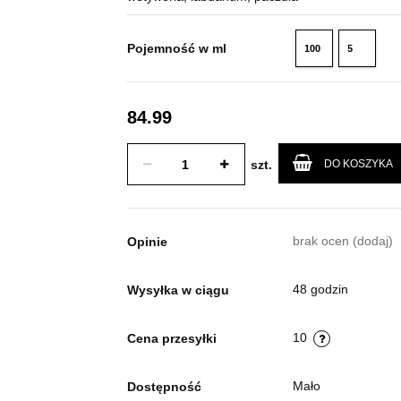
Pojemność w ml
100
5
ml
ml
84.99
szt.
DO KOSZYKA
brak ocen
(dodaj)
Opinie
48 godzin
Wysyłka w ciągu
10
Cena przesyłki
Mało
Dostępność