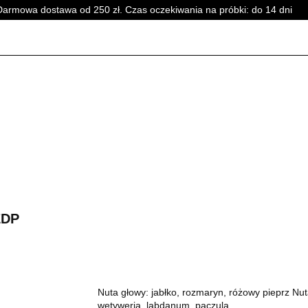
Darmowa dostawa od 250 zł. Czas oczekiwania na próbki: do 14 dni
PERFUMY DAMSKIE
PERFUMY UNISEX
WSZYSTKI
SKIE
PERFUMY DAMSKIE
PERFUMY UNISEX
WSZYSTKI
EDP
Nuta głowy: jabłko, rozmaryn, różowy pieprz Nut
wetyweria, labdanum, paczula