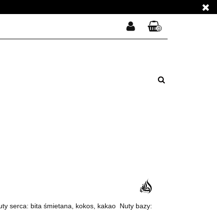
E PERFUMY
0
Zaloguj się
Koszyk jest pusty
Zarejestruj się
E PERFUMY
Dodaj zgłoszenie
Zgody cookies
x
Do bezpłatnej dostawy brakuje
-,--
DARMOWA DOSTAWA!
Suma
0,00 zł
Cena uwzględnia rabaty
uty serca: bita śmietana, kokos, kakao Nuty bazy: