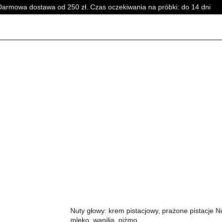
Darmowa dostawa od 250 zł. Czas oczekiwania na próbki: do 14 dni
PERFUMY DAMSKIE
PERFUMY UNISEX
WSZYSTKI
SKIE
PERFUMY DAMSKIE
PERFUMY UNISEX
WSZYSTKI
Nuty głowy: krem pistacjowy, prażone pistacje N
mleko, wanilia, piżmo