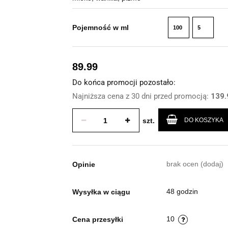
Pojemność w ml
100
5
ml
ml
89.99
Do końca promocji pozostało:
Najniższa cena z 30 dni przed promocją:
139.
szt.
DO KOSZYKA
brak ocen
(dodaj)
Opinie
48 godzin
Wysyłka w ciągu
10
Cena przesyłki