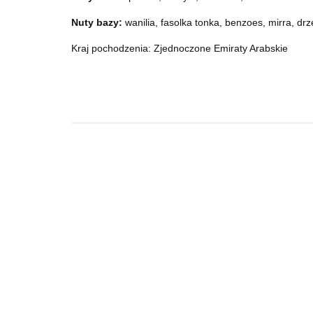
Nuty bazy:
wanilia, fasolka tonka, benzoes, mirra, d
Kraj pochodzenia: Zjednoczone Emiraty Arabskie
Pendora
A
Scents She
Pour Femme