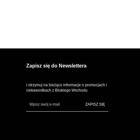
rdose 100
219.99
ml EDP
Zapisz się do Newslettera
i otrzymuj na bieżąco informacje o promocjach i
ciekawostkach z Bliskiego Wschodu