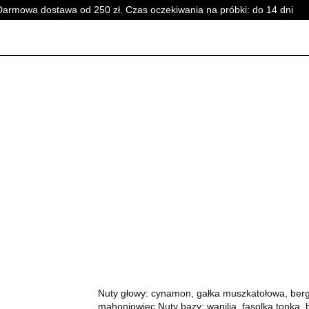
Darmowa dostawa od 250 zł. Czas oczekiwania na próbki: do 14 dni
PERFUMY DAMSKIE
PERFUMY UNISEX
WSZYSTKI
SKIE
PERFUMY DAMSKIE
PERFUMY UNISEX
WSZYSTKI
Nuty głowy: cynamon, gałka muszkatołowa, berga
mahoniowiec Nuty bazy: wanilia, fasolka tonka,