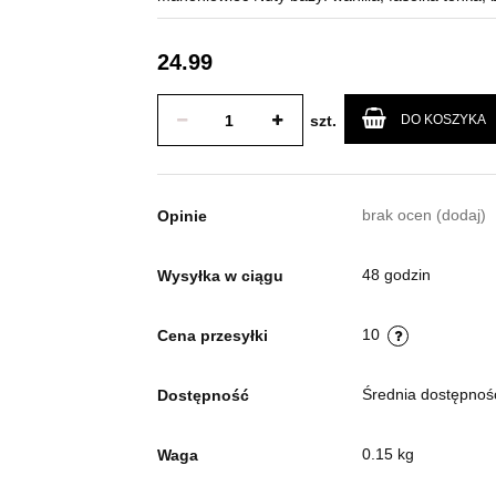
24.99
szt.
DO KOSZYKA
brak ocen
(dodaj)
Opinie
48 godzin
Wysyłka w ciągu
10
Cena przesyłki
Średnia dostępno
Dostępność
0.15 kg
Waga