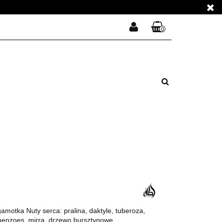
E PERFUMY
0
Zaloguj się
Koszyk jest pusty
Zarejestruj się
E PERFUMY
Dodaj zgłoszenie
Zgody cookies
x
Do bezpłatnej dostawy brakuje
-,--
DARMOWA DOSTAWA!
Suma
0,00 zł
Cena uwzględnia rabaty
motka Nuty serca: pralina, daktyle, tuberoza,
 benzoes, mirra, drzewo bursztynowe