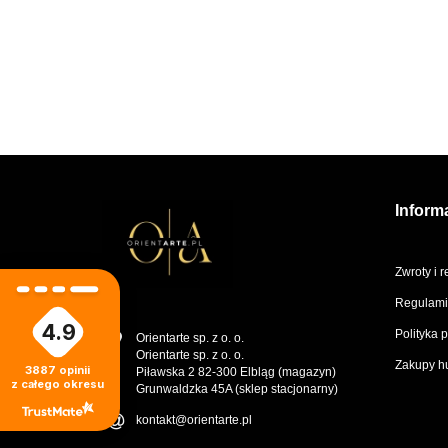
89.99
S
Armaf Club de Nuit
100 ml EDP
Wh
Intense Man Limited
Edition Parfum 100
299.99
ml
Inform
Zwroty i 
Regulami
4.9
Polityka 
Orientarte sp. z o. o.
Orientarte sp. z o. o.
Zakupy h
3887
opinii
Piławska 2 82-300 Elbląg (magazyn)
z całego okresu
Grunwaldzka 45A (sklep stacjonarny)
kontakt@orientarte.pl