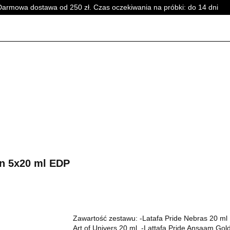
Darmowa dostawa od 250 zł. Czas oczekiwania na próbki: do 14 dni
PERFUMY DAMSKIE
PERFUMY UNISEX
WSZYSTKI
SKIE
PERFUMY DAMSKIE
PERFUMY UNISEX
WSZYSTKI
ion 5x20 ml EDP
Zawartość zestawu: -Latafa Pride Nebras 20 ml -
Art of Univers 20 ml -Lattafa Pride Ansaam Gold