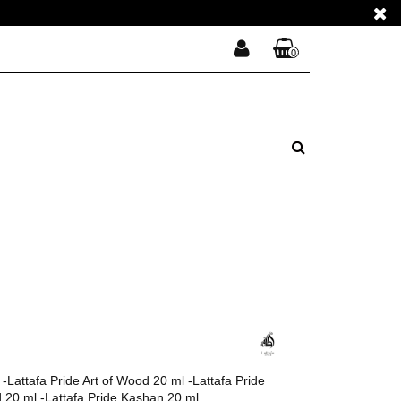
E PERFUMY
0
Zaloguj się
Koszyk jest pusty
Zarejestruj się
E PERFUMY
Dodaj zgłoszenie
Zgody cookies
x
Do bezpłatnej dostawy brakuje
-,--
DARMOWA DOSTAWA!
Suma
0,00 zł
Cena uwzględnia rabaty
Lattafa Pride Art of Wood 20 ml -Lattafa Pride
 20 ml -Lattafa Pride Kashan 20 ml