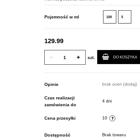
Pojemność w ml
100
5
ml
ml
129.99
szt.
DO KOSZYKA
brak ocen
(dodaj)
Opinie
Czas realizacji
4 dni
zamówienia do
10
Cena przesyłki
Brak towaru
Dostępność