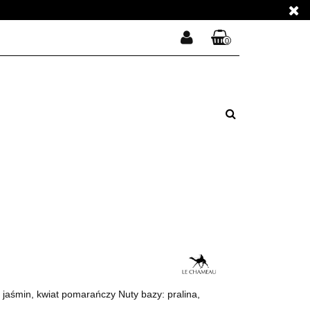
E PERFUMY
0
Zaloguj się
Koszyk jest pusty
Zarejestruj się
E PERFUMY
Dodaj zgłoszenie
Zgody cookies
x
Do bezpłatnej dostawy brakuje
-,--
DARMOWA DOSTAWA!
Suma
0,00 zł
Cena uwzględnia rabaty
, jaśmin, kwiat pomarańczy Nuty bazy: pralina,