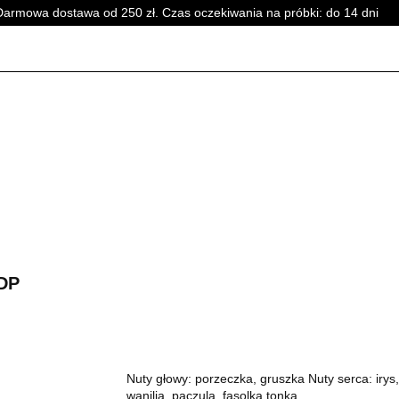
Darmowa dostawa od 250 zł. Czas oczekiwania na próbki: do 14 dni
PERFUMY DAMSKIE
PERFUMY UNISEX
WSZYSTKI
SKIE
PERFUMY DAMSKIE
PERFUMY UNISEX
WSZYSTKI
EDP
Nuty głowy: porzeczka, gruszka Nuty serca: irys
wanilia, paczula, fasolka tonka