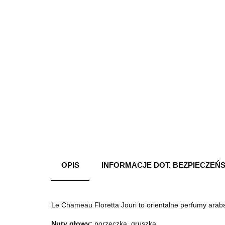
OPIS
INFORMACJE DOT. BEZPIECZEŃ
Le Chameau Floretta Jouri to orientalne perfumy arabs
Nuty głowy:
porzeczka, gruszka