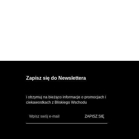
100 ml
100 ml
EDP
EDP
Zapisz się do Newslettera
i otrzymuj na bieżąco informacje o promocjach i
ciekawostkach z Bliskiego Wschodu