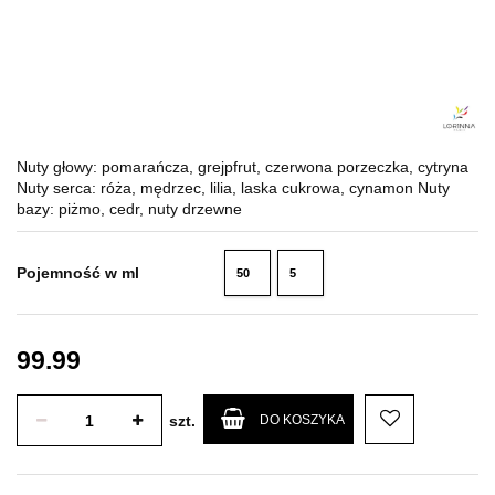
Nuty głowy: pomarańcza, grejpfrut, czerwona porzeczka, cytryna
Nuty serca: róża, mędrzec, lilia, laska cukrowa, cynamon Nuty
bazy: piżmo, cedr, nuty drzewne
Pojemność w ml
50
5
ml
ml
99.99
szt.
DO KOSZYKA