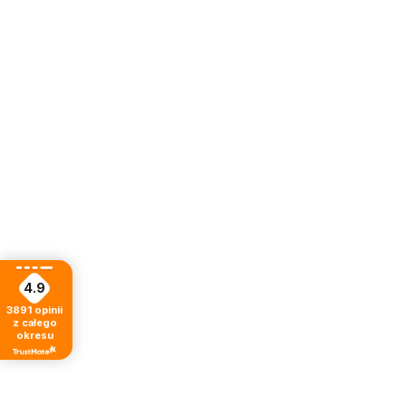
4.9
3891
opinii
z całego
okresu