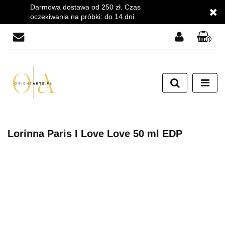
Darmowa dostawa od 250 zł. Czas
oczekiwania na próbki: do 14 dni
0
Zaloguj się
Zarejestruj się
Dodaj zgłoszenie
Zgody cookies
Lorinna Paris I Love Love 50 ml EDP