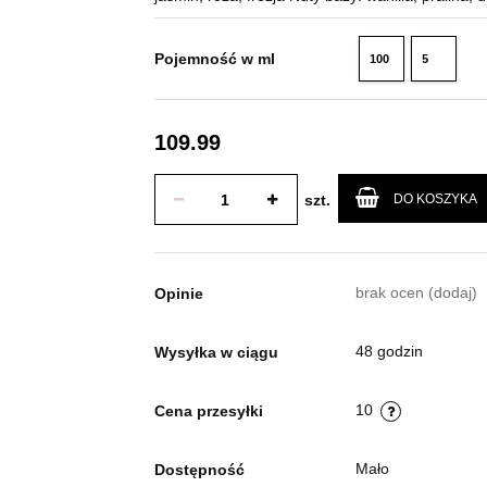
Pojemność w ml
100
5
ml
ml
109.99
szt.
DO KOSZYKA
brak ocen
(dodaj)
Opinie
48 godzin
Wysyłka w ciągu
10
Cena przesyłki
Mało
Dostępność