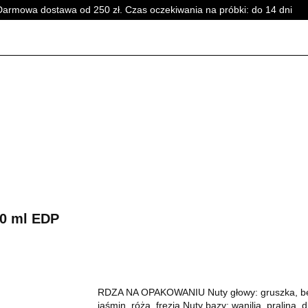
Darmowa dostawa od 250 zł. Czas oczekiwania na próbki: do 14 dni
PERFUMY DAMSKIE
PERFUMY UNISEX
WSZYSTKI
SKIE
PERFUMY DAMSKIE
PERFUMY UNISEX
WSZYSTKI
00 ml EDP
RDZA NA OPAKOWANIU Nuty głowy: gruszka, be
jaśmin, róża, frezja Nuty bazy: wanilia, pralina