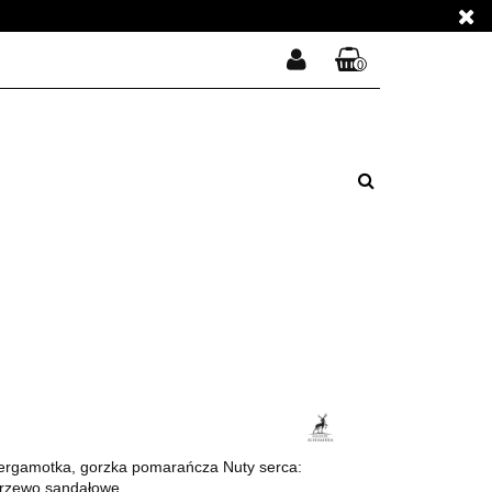
E PERFUMY
0
Zaloguj się
Koszyk jest pusty
Zarejestruj się
E PERFUMY
Dodaj zgłoszenie
Zgody cookies
x
Do bezpłatnej dostawy brakuje
-,--
DARMOWA DOSTAWA!
Suma
0,00 zł
Cena uwzględnia rabaty
rgamotka, gorzka pomarańcza Nuty serca:
, drzewo sandałowe