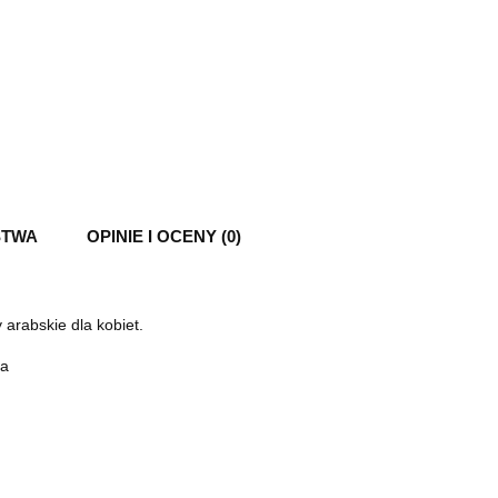
STWA
OPINIE I OCENY (0)
 arabskie dla kobiet.
za