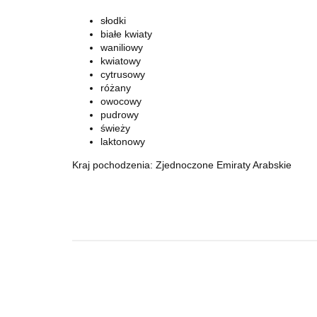
słodki
białe kwiaty
waniliowy
kwiatowy
cytrusowy
różany
owocowy
pudrowy
świeży
l
aktonowy
Kraj pochodzenia: Zjednoczone Emiraty Arabskie