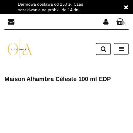
Darmowa dostawa od 250 zł. Czas
oczekiwania na próbki: do 14 dni
0
Zaloguj się
Zarejestruj się
Dodaj zgłoszenie
Zgody cookies
Maison Alhambra Céleste 100 ml EDP