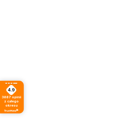
4.9
3887
opinii
z całego
okresu