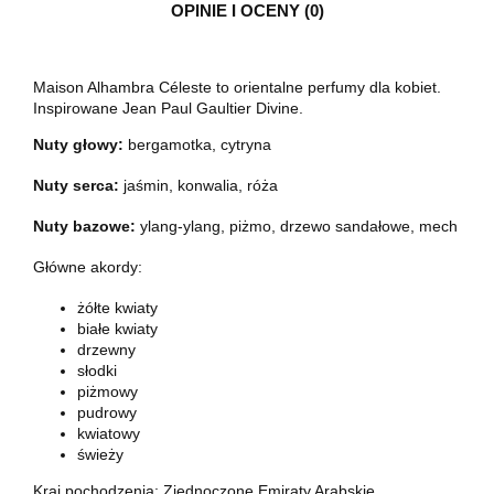
OPINIE I OCENY (0)
Maison Alhambra Céleste to orientalne perfumy dla kobiet.
Inspirowane Jean Paul Gaultier Divine.
Nuty głowy:
bergamotka, cytryna
Nuty serca:
jaśmin, konwalia, róża
Nuty bazowe:
y
lang-ylang, piżmo, drzewo sandałowe, mech
Główne akordy:
żółte kwiaty
białe kwiaty
drzewny
słodki
piżmowy
pudrowy
kwiatowy
świeży
Kraj pochodzenia: Zjednoczone Emiraty Arabskie