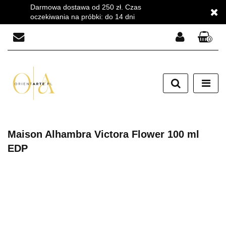
Darmowa dostawa od 250 zł. Czas
oczekiwania na próbki: do 14 dni
0
Zaloguj się
Zarejestruj się
Dodaj zgłoszenie
Zgody cookies
Maison Alhambra Victora Flower 100 ml
EDP