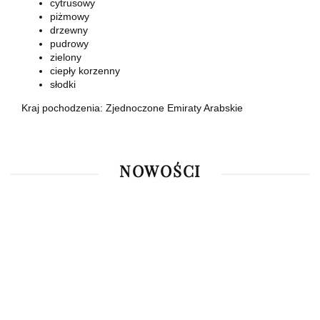
cytrusowy
piżmowy
drzewny
pudrowy
zielony
ciepły korzenny
słodki
Kraj pochodzenia: Zjednoczone Emiraty Arabskie
NOWOŚCI
Rasasi
Armaf
Pendora
Hawas
Rasasi
Club
Ahmed Al
Scents
Rouge