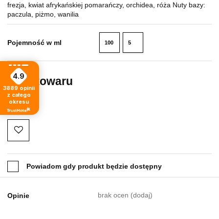
frezja, kwiat afrykańskiej pomarańczy, orchidea, róża Nuty bazy:
paczula, piżmo, wanilia
Pojemność w ml
100
5
ml
ml
4.9
Brak towaru
3889
opinii
z całego
79.99
okresu
Powiadom gdy produkt będzie dostępny
brak ocen
(dodaj)
Opinie