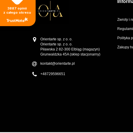
Inform
3887
opinii
z całego okresu
Zwroty i 
Regulami
Polityka 
Orientarte sp. z o. o.
Orientarte sp. z o. o.
Zakupy h
Piławska 2 82-300 Elbląg (magazyn)
Grunwaldzka 45A (sklep stacjonarny)
kontakt@orientarte.pl
+48729596651