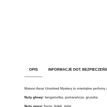
OPIS
INFORMACJE DOT. BEZPIECZEŃ
Maison Asrar Unsolved Mystery to orientalne perfumy a
Nuty głowy:
bergamotka, pomarańcza, gruszka
Nuty serca:
frezja, fiołek, imbir