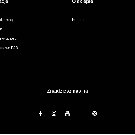
acje
O sklepie
reklamacje
Kontakt
n
prywatności
urtowe B2B
Znajdziesz nas na