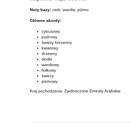
Nuty bazy:
cedr, wanilia, piżmo
Główne akordy:
cytrusowy
pudrowy
świeży korzenny
kwiatowy
drzewny
słodki
waniliowy
fiołkowy
świeży
piżmowy
Kraj pochodzenia: Zjednoczone Emiraty Arabskie