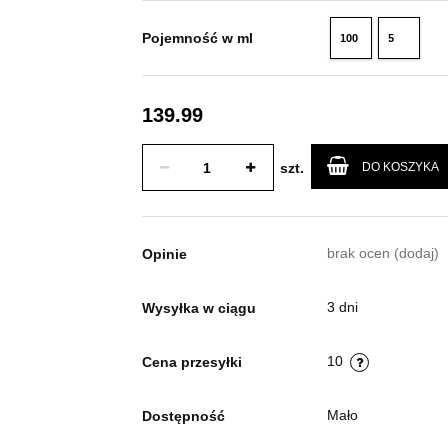
Pojemność w ml
100
5
ml
ml
139.99
szt.
DO KOSZYKA
brak ocen
(dodaj)
Opinie
3 dni
Wysyłka w ciągu
10
Cena przesyłki
Mało
Dostępność