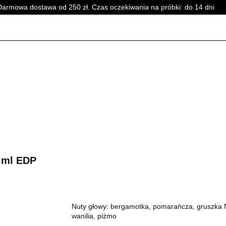
Darmowa dostawa od 250 zł. Czas oczekiwania na próbki: do 14 dni
PERFUMY DAMSKIE
PERFUMY UNISEX
WSZYSTKI
SKIE
PERFUMY DAMSKIE
PERFUMY UNISEX
WSZYSTKI
 ml EDP
Nuty głowy: bergamotka, pomarańcza, gruszka Nuty
wanilia, piżmo