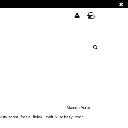
E PERFUMY
0
Zaloguj się
Koszyk jest pusty
Zarejestruj się
E PERFUMY
Dodaj zgłoszenie
Zgody cookies
x
Do bezpłatnej dostawy brakuje
-,--
DARMOWA DOSTAWA!
Maison Asrar
Suma
0,00 zł
Cena uwzględnia rabaty
 serca: frezja, fiołek, imbir Nuty bazy: cedr,