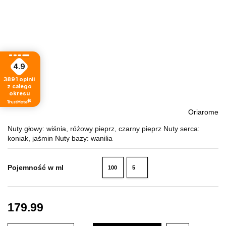
4.9
3891
opinii
z całego
okresu
Oriarome
Nuty głowy: wiśnia, różowy pieprz, czarny pieprz Nuty serca:
koniak, jaśmin Nuty bazy: wanilia
Pojemność w ml
100
5
ml
ml
179.99