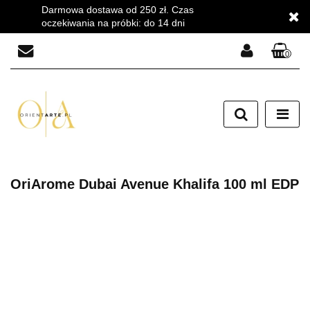
Darmowa dostawa od 250 zł. Czas
oczekiwania na próbki: do 14 dni
0
Zaloguj się
Zarejestruj się
Dodaj zgłoszenie
Zgody cookies
OriArome Dubai Avenue Khalifa 100 ml EDP