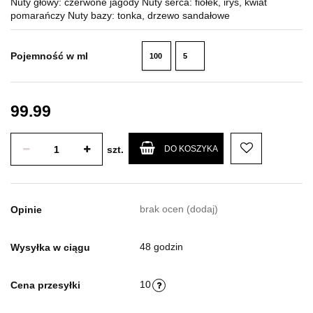
Nuty głowy: czerwone jagody Nuty serca: fiołek, irys, kwiat
pomarańczy Nuty bazy: tonka, drzewo sandałowe
Pojemność w ml
100
5
ml
ml
99.99
szt.
DO KOSZYKA
brak ocen
(dodaj)
Opinie
48 godzin
Wysyłka w ciągu
10
Cena przesyłki