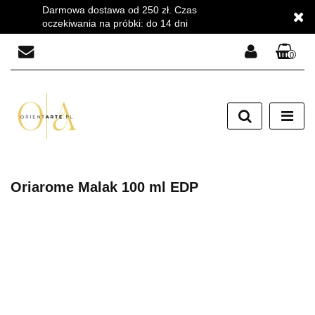
Darmowa dostawa od 250 zł. Czas
oczekiwania na próbki: do 14 dni
0
Zaloguj się
Zarejestruj się
Dodaj zgłoszenie
Zgody cookies
Oriarome Malak 100 ml EDP