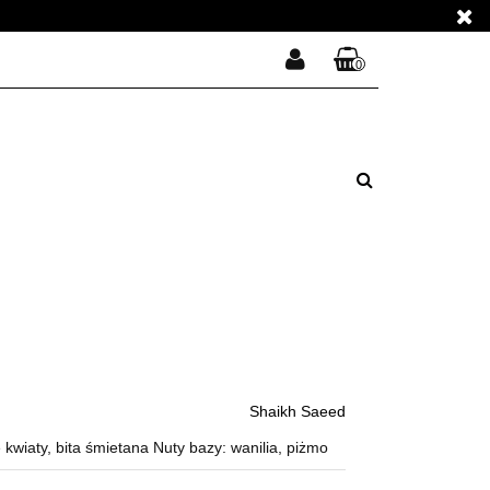
E PERFUMY
0
Zaloguj się
Koszyk jest pusty
Zarejestruj się
E PERFUMY
Dodaj zgłoszenie
Zgody cookies
x
Do bezpłatnej dostawy brakuje
-,--
DARMOWA DOSTAWA!
Shaikh Saeed
Suma
0,00 zł
Cena uwzględnia rabaty
 kwiaty, bita śmietana Nuty bazy: wanilia, piżmo