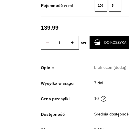
Pojemność w ml
100
5
ml
ml
139.99
szt.
DO KOSZYKA
brak ocen
(dodaj)
Opinie
7 dni
Wysyłka w ciągu
10
Cena przesyłki
Średnia dostępno
Dostępność