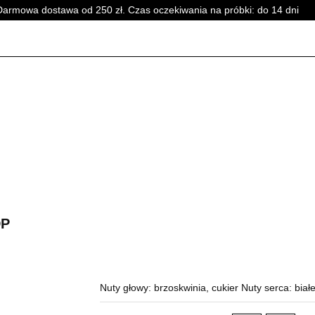
Darmowa dostawa od 250 zł. Czas oczekiwania na próbki: do 14 dni
PERFUMY DAMSKIE
PERFUMY UNISEX
WSZYSTKI
SKIE
PERFUMY DAMSKIE
PERFUMY UNISEX
WSZYSTKI
DP
Nuty głowy: brzoskwinia, cukier Nuty serca: białe