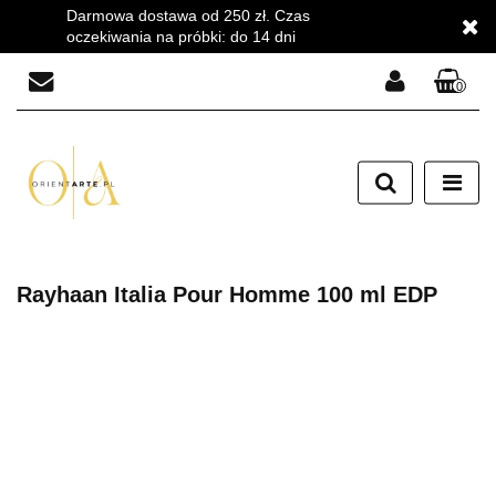
Darmowa dostawa od 250 zł. Czas
oczekiwania na próbki: do 14 dni
0
Zaloguj się
Zarejestruj się
Dodaj zgłoszenie
Zgody cookies
Rayhaan Italia Pour Homme 100 ml EDP