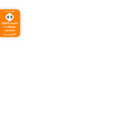
4.9
3890
opinii
z całego
okresu