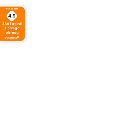
4.9
3891
opinii
z całego
okresu