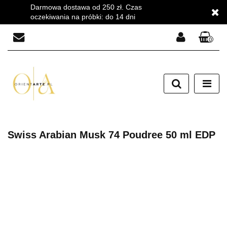
Darmowa dostawa od 250 zł. Czas
oczekiwania na próbki: do 14 dni
0
Zaloguj się
Zarejestruj się
Dodaj zgłoszenie
Zgody cookies
Swiss Arabian Musk 74 Poudree 50 ml EDP