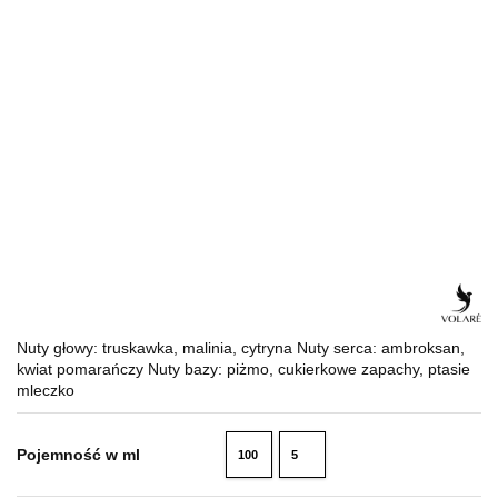
Nuty głowy: truskawka, malinia, cytryna Nuty serca: ambroksan,
kwiat pomarańczy Nuty bazy: piżmo, cukierkowe zapachy, ptasie
mleczko
Pojemność w ml
100
5
ml
ml