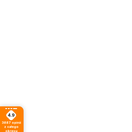
4.9
3887
opinii
z całego
okresu