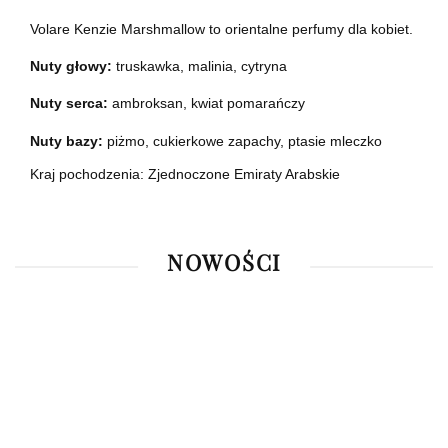
Volare Kenzie Marshmallow to orientalne perfumy dla kobiet.
Nuty głowy:
truskawka, malinia, cytryna
Nuty serca:
ambroksan, kwiat pomarańczy
Nuty bazy:
piżmo, cukierkowe zapachy, ptasie mleczko
Kraj pochodzenia: Zjednoczone Emiraty Arabskie
NOWOŚCI
Rasasi
Armaf
Pendora
Hawas