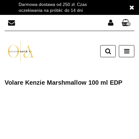
Darmowa dostawa od 250 zł. Czas
oczekiwania na próbki: do 14 dni
0
Zaloguj się
Zarejestruj się
Dodaj zgłoszenie
Zgody cookies
Volare Kenzie Marshmallow 100 ml EDP