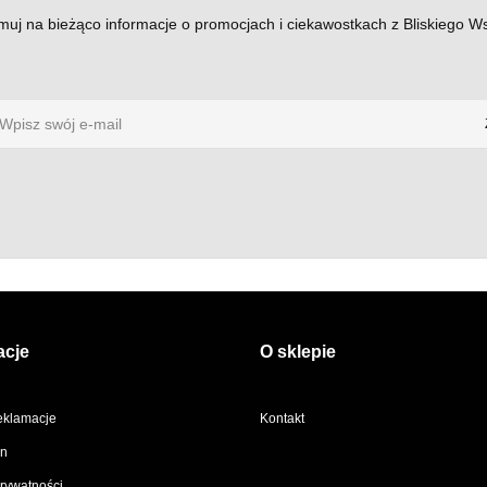
ymuj na bieżąco informacje o promocjach i ciekawostkach z Bliskiego 
acje
O sklepie
reklamacje
Kontakt
n
prywatności