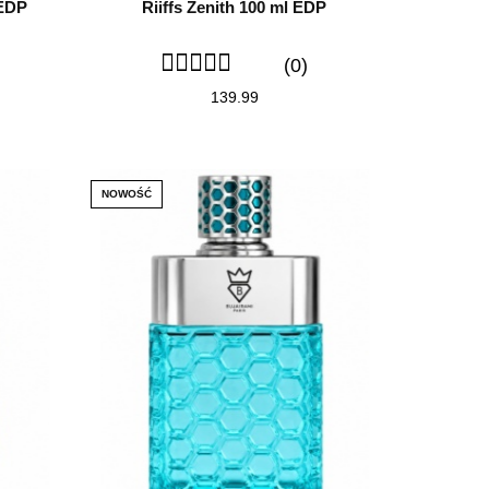
 EDP
Riiffs Zenith 100 ml EDP
(0)
139.99
NOWOŚĆ