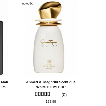
NOWOŚĆ
e Man
Ahmed Al Maghribi Scentique
0 ml
White 100 ml EDP
(0)
129.99