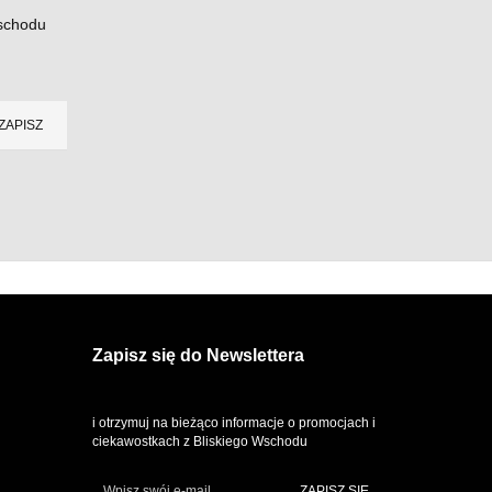
Wschodu
Zapisz się do Newslettera
i otrzymuj na bieżąco informacje o promocjach i
ciekawostkach z Bliskiego Wschodu