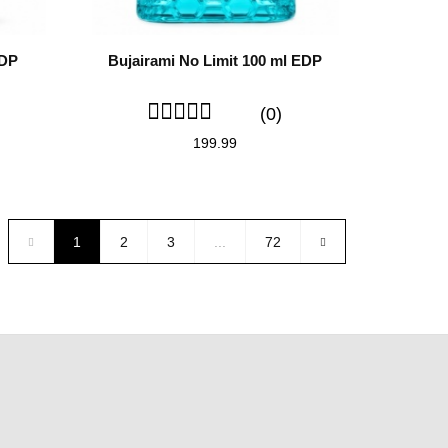
EDP
Bujairami No Limit 100 ml EDP
(0)
199.99
1
2
3
...
72