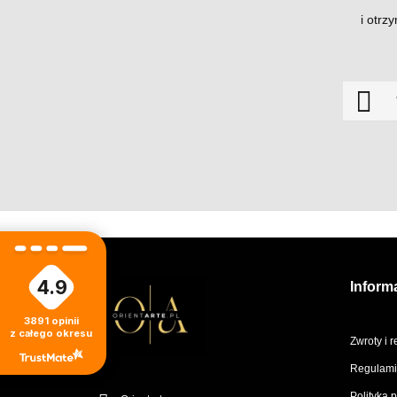
Volare Kenzie
i otrz
Anfar
AJMAL
Niche Emarati
JUST JACK
Arabiyat
Oriarome
Reef
4.9
Inform
AFNAN
3891
opinii
Afnan
z całego okresu
Zwroty i 
Assaf
Regulami
Saint Mariolouis
Polityka 