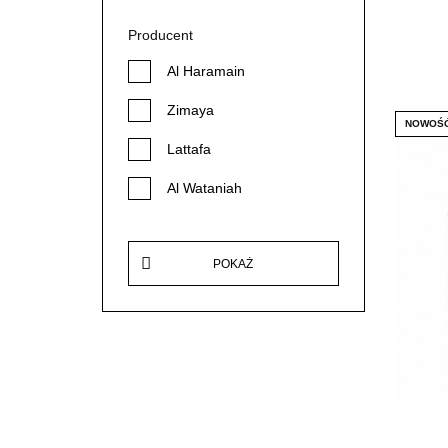
Producent
Al Haramain
Zimaya
NOWOŚ
Lattafa
Al Wataniah
Al-Rehab
POKAŻ
Ard Al Zaafaran
Armaf
Asdaaf
AL Absar
Maison Alhambra