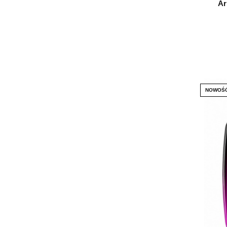
Ar
Paris Corner
Lattafa Pride
Nusuk
Fragrance World
Emir
NOWOŚ
Khadlaj
Pendora Scents
French Avenue
Lorinna Paris
Swiss Arabian
Rasasi
Grandeur