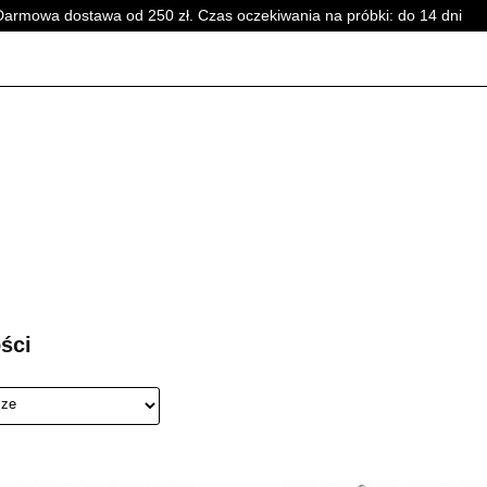
Darmowa dostawa od 250 zł. Czas oczekiwania na próbki: do 14 dni
PERFUMY DAMSKIE
PERFUMY UNISEX
WSZYSTKIE
ĘSKIE
PERFUMY DAMSKIE
PERFUMY UNISEX
WSZYSTKI
ści