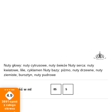
Nuty głowy: nuty cytrusowe, nuty świeże Nuty serca: nuty
kwiatowe, lilie, cyklamen Nuty bazy: piżmo, nuty drzewne, nuty
ziemiste, bursztyn, nuty pudrowe
Pojemność w ml
85
5
4.9
ml
ml
3891
opinii
z całego
79.99
okresu