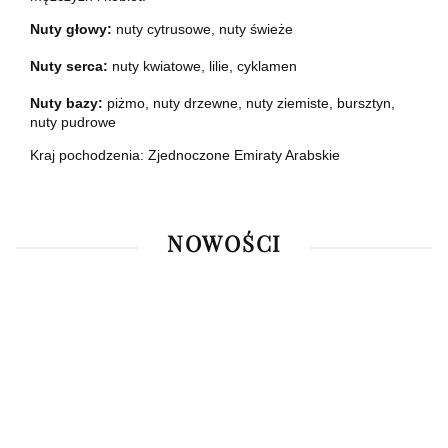
Nuty głowy:
nuty cytrusowe, nuty świeże
Nuty serca:
nuty kwiatowe, lilie, cyklamen
Nuty bazy:
piżmo, nuty drzewne, nuty ziemiste, bursztyn,
nuty pudrowe
Kraj pochodzenia: Zjednoczone Emiraty Arabskie
NOWOŚCI
Rasasi
Armaf
Pendora
Hawas
Rasasi
Club
Ahmed Al
Scents
Rouge