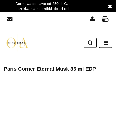
Darmowa dostawa od 250 zł. Czas
oczekiwania na próbki: do 14 dni
0
Zaloguj się
Zarejestruj się
Dodaj zgłoszenie
Zgody cookies
Paris Corner Eternal Musk 85 ml EDP