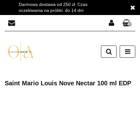
Darmowa dostawa od 250 zł. Czas
oczekiwania na próbki: do 14 dni
0
Zaloguj się
Zarejestruj się
Dodaj zgłoszenie
Zgody cookies
Saint Mario Louis Nove Nectar 100 ml EDP