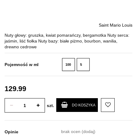
Saint Mario Louis
Nuty głowy: gruszka, kwiat pomarańczy, bergamotka Nuty serca:
jaśmin, liść fiołka Nuty bazy: białe piżmo, bourbon, wanilia,
drewno cedrowe
Pojemność w ml
100
5
ml
ml
129.99
szt.
DO KOSZYKA
brak ocen
(dodaj)
Opinie