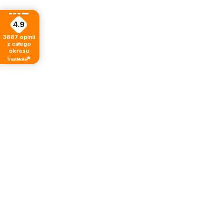
4.9
3887
opinii
z całego
okresu