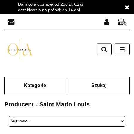
Darmowa dostawa od 250 zł. Czas
oczekiwania na próbki: do 14 dni
0
Zaloguj się
Zarejestruj się
Dodaj zgłoszenie
Zgody cookies
Kategorie
Szukaj
Producent - Saint Mario Louis