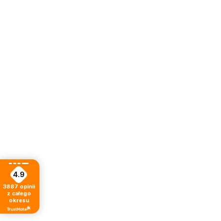
4.9
3887
opinii
z całego
okresu