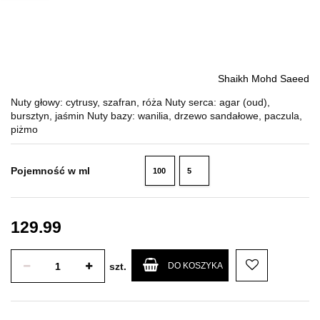
Shaikh Mohd Saeed
Nuty głowy: cytrusy, szafran, róża Nuty serca: agar (oud),
bursztyn, jaśmin Nuty bazy: wanilia, drzewo sandałowe, paczula,
piżmo
Pojemność w ml
100
5
ml
ml
129.99
szt.
DO KOSZYKA