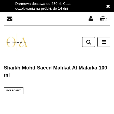
Darmowa dostawa od 250 zł. Czas
oczekiwania na próbki: do 14 dni
0
Zaloguj się
Zarejestruj się
Dodaj zgłoszenie
Zgody cookies
Shaikh Mohd Saeed Malikat Al Malaika 100
ml
POLECAMY