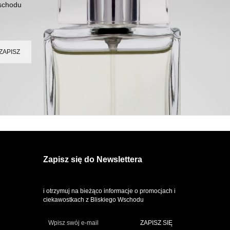
Wschodu
Zapisz się do Newslettera
i otrzymuj na bieżąco informacje o promocjach i
ciekawostkach z Bliskiego Wschodu