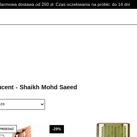
Darmowa dostawa od 250 zł. Czas oczekiwania na próbki: do 14 dni
PERFUMY DAMSKIE
PERFUMY UNISEX
WSZYSTKI
SKIE
PERFUMY DAMSKIE
PERFUMY UNISEX
WSZYSTKI
cent - Shaikh Mohd Saeed
-29%
PRZEDAŻ