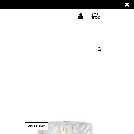
E PERFUMY
0
Zaloguj się
Koszyk jest pusty
Zarejestruj się
E PERFUMY
Dodaj zgłoszenie
Zgody cookies
x
Do bezpłatnej dostawy brakuje
-,--
DARMOWA DOSTAWA!
Suma
0,00 zł
Cena uwzględnia rabaty
POLECAMY