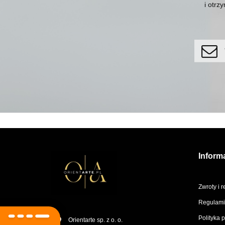
i otrz
Inform
Zwroty i 
Regulami
Polityka 
Orientarte sp. z o. o.