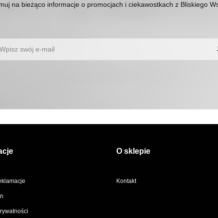
ymuj na bieżąco informacje o promocjach i ciekawostkach z Bliskiego 
acje
O sklepie
reklamacje
Kontakt
n
prywatności