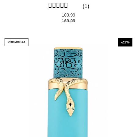
(1)
109.99
169.99
-21%
PROMOCJA