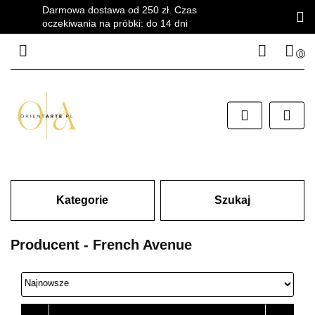
Darmowa dostawa od 250 zł. Czas
oczekiwania na próbki: do 14 dni
0
Zaloguj się
Zarejestruj się
Dodaj zgłoszenie
Zgody cookies
Kategorie
Szukaj
Producent - French Avenue