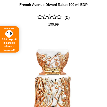
French Avenue Diwani Rabat 100 ml EDP
(0)
199.99
4.9
3891
opinii
z całego
okresu