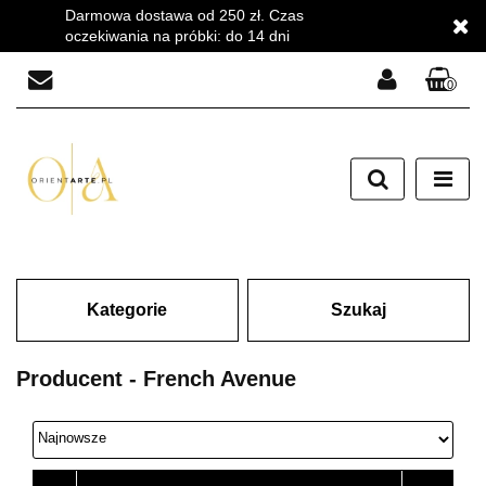
Darmowa dostawa od 250 zł. Czas
oczekiwania na próbki: do 14 dni
0
Zaloguj się
Zarejestruj się
Dodaj zgłoszenie
Zgody cookies
Kategorie
Szukaj
Producent - French Avenue